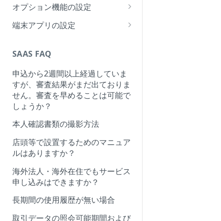
注文・返金処理について
オプション機能の設定
商品編集について
クーポンコードについて
端末アプリの設定
店舗商品やカテゴリーの表示順
キャンペーン設定について
smart one端末紐付けについて
序の変更について
SAAS FAQ
プロモーション(Optional)につい
smart one KDS・Waitの設定に
て
ついて
申込から2週間以上経過していま
すが、審査結果がまだ出ておりま
在庫管理(Optional)について
smart one Shopのキオスクモー
せん。審査を早めることは可能で
ド解除について
領収書発行(Optional)について
しょうか？
smart one Shopのアプリ設定に
消費税設定(Optional)について
本人確認書類の撮影方法
ついて
注文メモ機能について
店頭等で設置するためのマニュア
smart one Shopのインストール
ルはありますか？
について
決済機能の請求書決済について
海外法人・海外在住でもサービス
申し込みはできますか？
長期間の使用履歴が無い場合
取引データの照会可能期間および