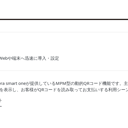
業のWebや端末へ迅速に導入・設定
tはstera smart oneが提供しているMPM型の動的QRコード機能で
ドを表示し、お客様がQRコードを読み取ってお支払いする利用シー
ト
ー