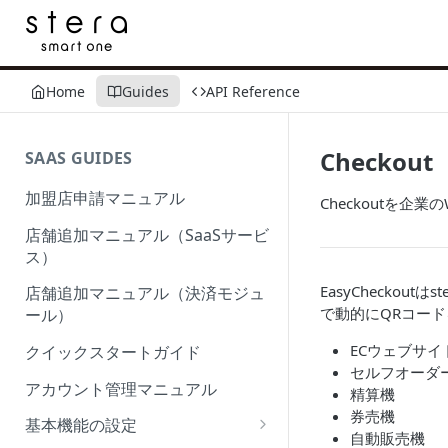
Home
Guides
API Reference
Checkout
SAAS GUIDES
加盟店申請マニュアル
Checkoutを企
店舗追加マニュアル（SaaSサービ
ス）
EasyCheckou
店舗追加マニュアル（決済モジュ
で動的にQRコー
ール）
ECウェブサイ
クイックスタートガイド
セルフオーダ
アカウント管理マニュアル
精算機
券売機
基本機能の設定
自動販売機