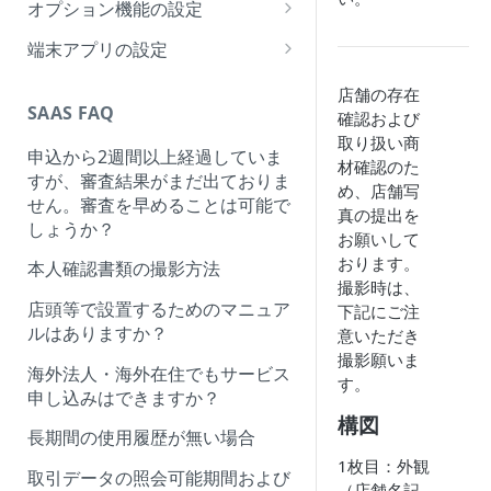
注文・返金処理について
オプション機能の設定
商品編集について
クーポンコードについて
端末アプリの設定
店舗商品やカテゴリーの表示順
キャンペーン設定について
smart one端末紐付けについて
店舗の存在
序の変更について
SAAS FAQ
確認および
プロモーション(Optional)につい
smart one KDS・Waitの設定に
取り扱い商
て
ついて
申込から2週間以上経過していま
材確認のた
すが、審査結果がまだ出ておりま
在庫管理(Optional)について
smart one Shopのキオスクモー
め、店舗写
せん。審査を早めることは可能で
ド解除について
真の提出を
領収書発行(Optional)について
しょうか？
お願いして
smart one Shopのアプリ設定に
おります。
消費税設定(Optional)について
本人確認書類の撮影方法
ついて
撮影時は、
注文メモ機能について
店頭等で設置するためのマニュア
下記にご注
smart one Shopのインストール
ルはありますか？
意いただき
について
決済機能の請求書決済について
撮影願いま
海外法人・海外在住でもサービス
す。
申し込みはできますか？
構図
長期間の使用履歴が無い場合
1枚目：外観
取引データの照会可能期間および
（店舗名記